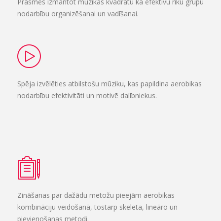
Prasmes izmantot mūzikas kvadrātu kā efektīvu rīku grupu
nodarbību organizēšanai un vadīšanai.
Spēja izvēlēties atbilstošu mūziku, kas papildina aerobikas
nodarbību efektivitāti un motivē dalībniekus.
Zināšanas par dažādu metožu pieejām aerobikas
kombināciju veidošanā, tostarp skeleta, lineāro un
pievienošanas metodi.