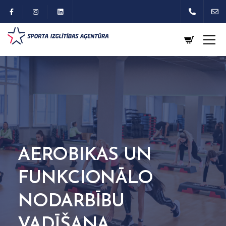
AEROBIKAS UN
FUNKCIONĀLO
NODARBĪBU
VADĪŠANA