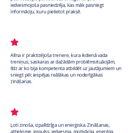
iedvesmojoša pasniedzēja, kas māk pasniegt
informāciju, kuru pielietot praksē.
Alīna ir praktizējoša trenere, kura ikdienā vada
treniņus, saskaras ar dažādām problēmsituācijām,
līdz ar ko bija kompetenta atbildēt uz jautājumiem un
sniegt pēc iespējas reālākas un noderīgākas
zināšanas.
Ļoti zinoša, izpalīdzīga un enerģiska. Zināšanas,
attieksme, impulss, iedvesma, motivācija, enerģija,