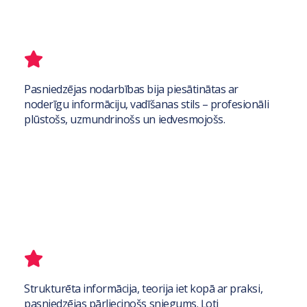
Pasniedzējas nodarbības bija piesātinātas ar
noderīgu informāciju, vadīšanas stils – profesionāli
plūstošs, uzmundrinošs un iedvesmojošs.
Strukturēta informācija, teorija iet kopā ar praksi,
pasniedzējas pārliecinošs sniegums. Ļoti