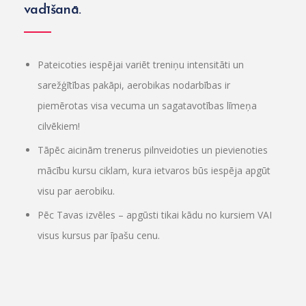
vadīšanā.
Pateicoties iespējai variēt treniņu intensitāti un
sarežģītības pakāpi, aerobikas nodarbības ir
piemērotas visa vecuma un sagatavotības līmeņa
cilvēkiem!
Tāpēc aicinām trenerus pilnveidoties un pievienoties
mācību kursu ciklam, kura ietvaros būs iespēja apgūt
visu par aerobiku.
Pēc Tavas izvēles – apgūsti tikai kādu no kursiem VAI
visus kursus par īpašu cenu.