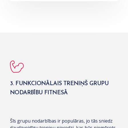
3. FUNKCIONĀLAIS TRENIŅŠ GRUPU
NODARBĪBU FITNESĀ
Šīs grupu nodarbības ir populāras, jo tās sniedz
daudzveidīgu treniņu pieredzi, kas būs piemērots