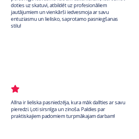
doties uz skatuvi, atbildēt uz profesionāliem
jautājumiem un vienkārši iedvesmoja ar savu
entuziasmu un lielisko, saprotamo pasniegšanas
stilu!
Alīna ir lieliska pasniedzēja, kura māk dalīties ar savu
pieredzi. Ļoti sirsnīga un zinoša. Paldies par
praktiskajiem padomiem turpmākajam darbam!