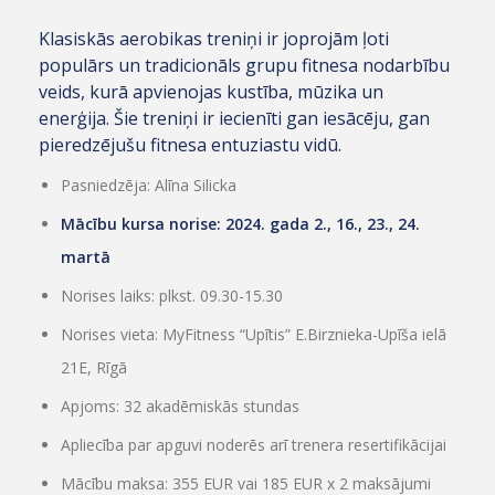
Klasiskās aerobikas treniņi ir joprojām ļoti
populārs un tradicionāls grupu fitnesa nodarbību
veids, kurā apvienojas kustība, mūzika un
enerģija. Šie treniņi ir iecienīti gan iesācēju, gan
pieredzējušu fitnesa entuziastu vidū.
Pasniedzēja: Alīna Silicka
Mācību kursa norise: 2024. gada 2., 16., 23., 24.
martā
Norises laiks: plkst. 09.30-15.30
Norises vieta: MyFitness “Upītis” E.Birznieka-Upīša ielā
21E, Rīgā
Apjoms: 32 akadēmiskās stundas
Apliecība par apguvi noderēs arī trenera resertifikācijai
Mācību maksa: 355 EUR vai 185 EUR x 2 maksājumi