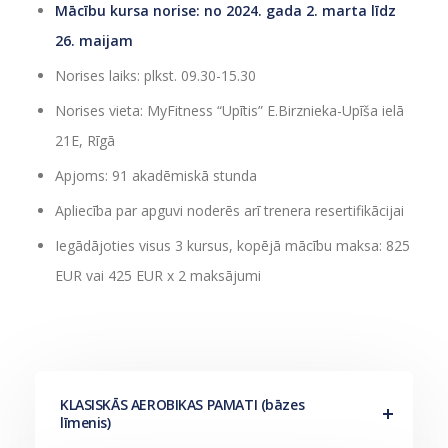
Mācību kursa norise: no 2024. gada 2. marta līdz
26. maijam
Norises laiks: plkst. 09.30-15.30
Norises vieta: MyFitness “Upītis” E.Birznieka-Upīša ielā
21E, Rīgā
Apjoms: 91 akadēmiskā stunda
Apliecība par apguvi noderēs arī trenera resertifikācijai
Iegādājoties visus 3 kursus, kopējā mācību maksa: 825
EUR vai 425 EUR x 2 maksājumi
KLASISKĀS AEROBIKAS PAMATI (bāzes
līmenis)