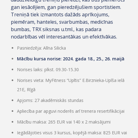
gan iesācējiem, gan pieredzējušiem sportistiem.
Treniņā tiek izmantots dažāds aprīkojums,
piemēram, hanteles, svarbumbas, medicīnas
bumbas, TRX siksnas u.tml., kas padara
nodarbības vēl interesantākas un efektīvākas.
Pasniedzēja: Alīna Silicka
Mācību kursa norise: 2024. gada 18., 25., 26. maijā
Norises laiks: plkst. 09.30-15.30
Norises vieta: MyFitness “Upītis” E.Birznieka-Upīša ielā
21E, Rīgā
Apjoms: 27 akadēmiskās stundas
Apliecība par apguvi noderēs arī trenera resertifikācijai
Mācību maksa: 265 EUR vai 140 x 2 maksājumi
Iegādājoties visus 3 kursus, kopējā maksa: 825 EUR vai