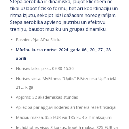
Stepa aerobika ir dinamiska, ļaujot klientiem ne
tikai uzlabot fizisko formu, bet arī koordināciju un
ritma izjūtu, sekojot līdzi dažādām horeogrāfijām.
Stepa aerobika apvieno jautrību un efektīvu
treniņu, baudot mūziku un grupas dinamiku.
Pasniedzēja: Alīna Silicka
Mācību kursa norise: 2024. gada 06., 20., 27., 28.
aprīlī
Norises laiks: plkst. 09.30-15.30
Norises vieta: MyFitness “Upītis” E.Birznieka-Upīša ielā
21E, Rīgā
Apjoms: 32 akadēmiskās stundas
Apliecība par apguvi noderēs arī trenera resertifikācijai
Mācību maksa: 355 EUR vai 185 EUR x 2 maksājumi
Iegādājoties visus 3 kursus, kopējā maksa: 825 EUR vai