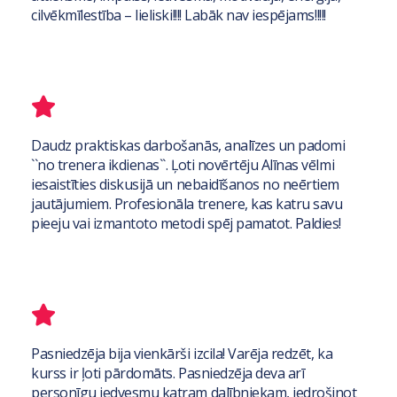
cilvēkmīlestība – lieliski!!!! Labāk nav iespējams!!!!!
Daudz praktiskas darbošanās, analīzes un padomi
``no trenera ikdienas``. Ļoti novērtēju Alīnas vēlmi
iesaistīties diskusijā un nebaidīšanos no neērtiem
jautājumiem. Profesionāla trenere, kas katru savu
pieeju vai izmantoto metodi spēj pamatot. Paldies!
Pasniedzēja bija vienkārši izcila! Varēja redzēt, ka
kurss ir ļoti pārdomāts. Pasniedzēja deva arī
personīgu iedvesmu katram dalībniekam, iedrošinot