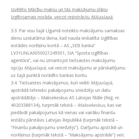
Izvēlēto Mācību maksu un tās maksājumu plānu
Izglītojamais norāda, veicot reģistrāciju
Mājaslapā
.
3.3.
Par visu šajā Līgumā noteikto maksājumu samaksas
dienu uzskatāma diena, kad nauda ieskaitīta Izglītības
iestādes norēķinu kontā – AS „SEB banka”
LV31UNLA0050021249501, SIA “Sporta izglītības
aģentūra”, vai nu izmantojot tiešsaistes maksājumu
opciju
Mājaslapā
, vai veicot maksājumu ar pārskaitījumu
uz šajā punktā norādīto bankas kontu.
3.4.
Tiešsaistes maksājumus, kuri veikti
Mājaslapā,
apstrādā tehnisko pakalpojumu sniedzējs un datu
apstrādātājs – Maksekeskus AS Latvijas filiāle (Reģ. nr.
40203388134), turpmāk tekstā –
Maksekeskus
, kas var
piedāvāt pakalpojumus kā vienas vai vairāku finanšu
iestāžu pārstāvis Latvijas Republikā (turpmāk tekstā –
“Finanšu pakalpojumu sniedzējs”). Darījumu apstrādi un
norēķinus (turpmāk tekstā – “Maksājumu apstrāde”) veic