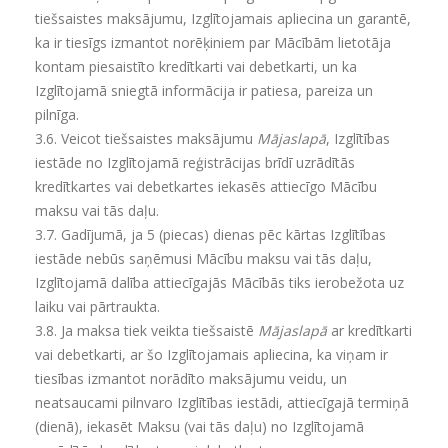
tiešsaistes maksājumu, Izglītojamais apliecina un garantē,
ka ir tiesīgs izmantot norēķiniem par Mācībām lietotāja
kontam piesaistīto kredītkarti vai debetkarti, un ka
Izglītojamā sniegtā informācija ir patiesa, pareiza un
pilnīga.
3.6.
Veicot tiešsaistes maksājumu
Mājaslapā
, Izglītības
iestāde no Izglītojamā reģistrācijas brīdī uzrādītās
kredītkartes vai debetkartes iekasēs attiecīgo Mācību
maksu vai tās daļu.
3.7. Gadījumā, ja 5 (piecas) dienas pēc kārtas Izglītības
iestāde nebūs saņēmusi Mācību maksu vai tās daļu,
Izglītojamā dalība attiecīgajās Mācībās tiks ierobežota uz
laiku vai pārtraukta.
3.8.
Ja maksa tiek veikta tiešsaistē
Mājaslapā
ar kredītkarti
vai debetkarti, ar šo Izglītojamais apliecina, ka viņam ir
tiesības izmantot norādīto maksājumu veidu, un
neatsaucami pilnvaro Izglītības iestādi, attiecīgajā termiņā
(dienā), iekasēt Maksu (vai tās daļu) no Izglītojamā