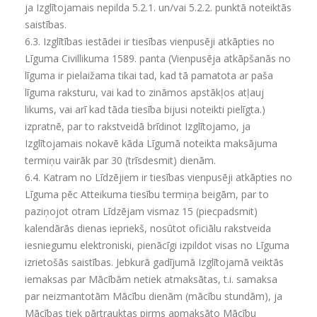
ja Izglītojamais nepilda 5.2.1. un/vai 5.2.2. punktā noteiktās
saistības.
6.3.
Izglītības iestādei ir tiesības vienpusēji atkāpties no
Līguma Civillikuma 1589. panta (Vienpusēja atkāpšanās no
līguma ir pielaižama tikai tad, kad tā pamatota ar paša
līguma raksturu, vai kad to zināmos apstākļos atļauj
likums, vai arī kad tāda tiesība bijusi noteikti pielīgta.)
izpratnē, par to rakstveidā brīdinot Izglītojamo, ja
Izglītojamais nokavē kāda Līgumā noteikta maksājuma
termiņu vairāk par 30 (trīsdesmit) dienām.
6.4.
Katram no Līdzējiem ir tiesības vienpusēji atkāpties no
Līguma pēc Atteikuma tiesību termiņa beigām, par to
paziņojot otram Līdzējam vismaz 15 (piecpadsmit)
kalendārās dienas iepriekš, nosūtot oficiālu rakstveida
iesniegumu elektroniski, pienācīgi izpildot visas no Līguma
izrietošās saistības. Jebkurā gadījumā Izglītojamā veiktās
iemaksas par Mācībām netiek atmaksātas, t.i. samaksa
par neizmantotām Mācību dienām (mācību stundām), ja
Mācības tiek pārtrauktas pirms apmaksāto Mācību