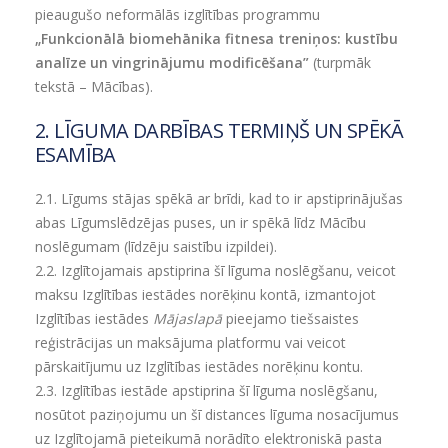
pieaugušo neformālās izglītības programmu
„Funkcionālā biomehānika fitnesa treniņos: kustību
analīze un vingrinājumu modificēšana”
(turpmāk
tekstā – Mācības).
2. LĪGUMA DARBĪBAS TERMIŅŠ UN SPĒKĀ
ESAMĪBA
2.1. Līgums stājas spēkā ar brīdi, kad to ir apstiprinājušas
abas Līgumslēdzējas puses, un ir spēkā līdz Mācību
noslēgumam (līdzēju saistību izpildei).
2.2.
Izglītojamais apstiprina šī līguma noslēgšanu, veicot
maksu Izglītības iestādes norēķinu kontā, izmantojot
Izglītības iestādes
Mājaslapā
pieejamo tiešsaistes
reģistrācijas un maksājuma platformu vai veicot
pārskaitījumu uz Izglītības iestādes norēķinu kontu.
2.3.
Izglītības iestāde apstiprina šī līguma noslēgšanu,
nosūtot paziņojumu un šī distances līguma nosacījumus
uz Izglītojamā pieteikumā norādīto elektroniskā pasta