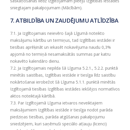
saskaņošanas liedz Izglītojamam pieeju Izglītības iestādes
sniegtajam pakalpojumam (Mācībām).
7. ATBILDĪBA UN ZAUDĒJUMU ATLĪDZĪBA
7.1.
Ja Izglītojamais neievēro šajā Līgumā noteikto
maksājumu kārtību un termiņus, tad Izglītības iestādei ir
tiesības aprēķināt un iekasēt nokavējuma naudu 0,3%
apjomā no termiņā nesamaksātās summas par katru
nokavēto kalendāro dienu.
7.2.
Ja Izglītojamais nepilda šā Līguma 5.2.1., 5.2.2. punktā
minētās saistības, Izglītības iestāde ir tiesīga līdz saistību
nokārtošanai ierobežot šā Līguma 5.1.1. punktā minētās
Izglītojamā tiesības Izglītības iestādes iekšējos normatīvos
aktos noteiktajā kārtībā.
7.3.
Par Izglītojamā Līguma ietvaros neveiktajiem
maksājumiem Izglītības iestāde ir tiesīga nodot parāda
piedziņas tiesības, parāda atgūšanas pakalpojumu
sniedzējiem, kuri saņēmuši speciālo atļauju (licenci)