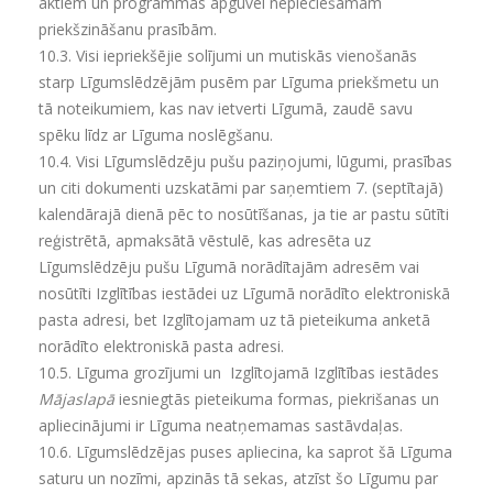
aktiem un programmas apguvei nepieciešamām
priekšzināšanu prasībām.
10.3.
Visi iepriekšējie solījumi un mutiskās vienošanās
starp Līgumslēdzējām pusēm par Līguma priekšmetu un
tā noteikumiem, kas nav ietverti Līgumā, zaudē savu
spēku līdz ar Līguma noslēgšanu.
10.4.
Visi Līgumslēdzēju pušu paziņojumi, lūgumi, prasības
un citi dokumenti uzskatāmi par saņemtiem 7. (septītajā)
kalendārajā dienā pēc to nosūtīšanas, ja tie ar pastu sūtīti
reģistrētā, apmaksātā vēstulē, kas adresēta uz
Līgumslēdzēju pušu Līgumā norādītajām adresēm vai
nosūtīti Izglītības iestādei uz Līgumā norādīto elektroniskā
pasta adresi, bet Izglītojamam uz tā pieteikuma anketā
norādīto elektroniskā pasta adresi.
10.5.
Līguma grozījumi un Izglītojamā Izglītības iestādes
Mājaslapā
iesniegtās pieteikuma formas, piekrišanas un
apliecinājumi ir Līguma neatņemamas sastāvdaļas.
10.6.
Līgumslēdzējas puses apliecina, ka saprot šā Līguma
saturu un nozīmi, apzinās tā sekas, atzīst šo Līgumu par