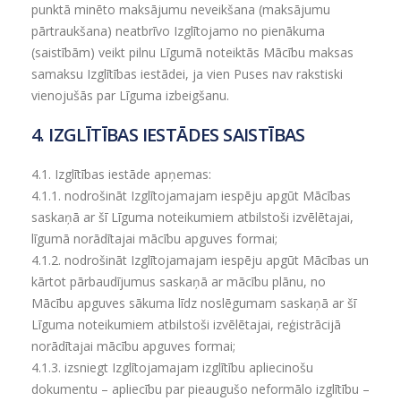
punktā minēto maksājumu neveikšana (maksājumu
pārtraukšana) neatbrīvo Izglītojamo no pienākuma
(saistībām) veikt pilnu Līgumā noteiktās Mācību maksas
samaksu Izglītības iestādei, ja vien Puses nav rakstiski
vienojušās par Līguma izbeigšanu.
4. IZGLĪTĪBAS IESTĀDES SAISTĪBAS
4.1. Izglītības iestāde apņemas:
4.1.1.
nodrošināt Izglītojamajam iespēju apgūt Mācības
saskaņā ar šī Līguma noteikumiem atbilstoši izvēlētajai,
līgumā norādītajai mācību apguves formai;
4.1.2.
nodrošināt Izglītojamajam iespēju apgūt Mācības un
kārtot pārbaudījumus saskaņā ar mācību plānu, no
Mācību apguves sākuma līdz noslēgumam saskaņā ar šī
Līguma noteikumiem atbilstoši izvēlētajai, reģistrācijā
norādītajai mācību apguves formai;
4.1.3.
izsniegt Izglītojamajam izglītību apliecinošu
dokumentu – apliecību par pieaugušo neformālo izglītību –