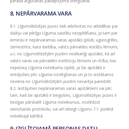
parāda atgūšanas pakalpojuma sniegšanai.
8. NEPĀRVARAMA VARA
8.1.
Līgumslēdzējas puses tiek atbrīvotas no atbildības par
daļēju vai pilnīgu Līguma saistību neizpildīšanu, ja tam par
iemeslu ir nepārvaramas varas apstākļi (plūdi, ugunsgrēks,
zemestrīce, kara darbība, valsts pārvaldes iestāžu lēmumi,
u.c. no Līgumslēdzējām pusēm neatkarīgi apstākļi, kā arī
valsts varas vai pārvaldes institūciju lēmumi un rīcība, kas
nepieļauj Līguma noteikumu izpildi, ja šie apstākļi ir
iestājušies pēc Līguma noslēgšanas un ja to iestāšanos
neviena no Līgumslēdzējām pusēm nevarēja paredzēt.
8.2.
Iestājoties nepārvaramas varas apstākļiem vai pēc
tam, kad šie apstākļi ir beigušies, Līgumslēdzējas puses ir
tiesīgas pārskatīt Līguma noteikumus, noslēdzot
vienošanās protokolu, vai arī izbeigt Līgumu 7.1. punktā
noteiktajā kārtībā.
9. IZGLĪTOJAMĀ PERSONAS DATU