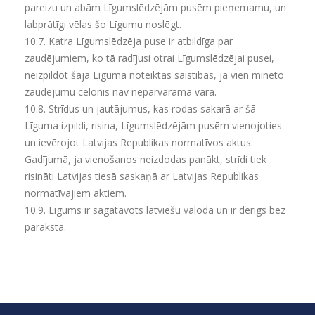
pareizu un abām Līgumslēdzējām pusēm pieņemamu, un
labprātīgi vēlas šo Līgumu noslēgt.
10.7.
Katra Līgumslēdzēja puse ir atbildīga par
zaudējumiem, ko tā radījusi otrai Līgumslēdzējai pusei,
neizpildot šajā Līgumā noteiktās saistības, ja vien minēto
zaudējumu cēlonis nav nepārvarama vara.
10.8.
Strīdus un jautājumus, kas rodas sakarā ar šā
Līguma izpildi, risina, Līgumslēdzējām pusēm vienojoties
un ievērojot Latvijas Republikas normatīvos aktus.
Gadījumā, ja vienošanos neizdodas panākt, strīdi tiek
risināti Latvijas tiesā saskaņā ar Latvijas Republikas
normatīvajiem aktiem.
10.9.
Līgums ir sagatavots latviešu valodā un ir derīgs bez
paraksta.