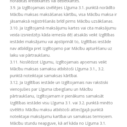
norādītās kredītkartes vai debetkartes.
3.9.
Ja Izglītojamais izvēlējies Līguma 3.1. punktā norādīto
Mācību maksas maksāšanas kārtību, visa Mācību maksa ir
jāsamaksā reģistrēšanās brīdī pirms Mācību uzsākšanas.
3.10.
Ja Izglītojamā maksājumu kartes vai cita maksājumu
veida izsniedzējs kāda iemesla dēļ atsakās veikt Izglītības
iestādei maksājumu vai apstiprināt to, Izglītības iestāde
nav atbildīga pret Izglītojamo par Mācību apturēšanu uz
laiku vai pārtraukšanu.
3.11.
Noslēdzot Līgumu, Izglītojamais apņemas veikt
Mācību maksas samaksu atbilstoši Līguma 3.1., 3.2.
punktā noteiktajai samaksas kārtībai.
3.12.
Ja Izglītības iestāde un Izglītojamais nav rakstiski
vienojušies par Līguma izbeigšanu un Mācību
pārtraukšanu, Izglītojamam ir pienākums samaksāt
Izglītības iestādei visu Līguma 3.1. vai 3.2. punktā minēto
izvēlēto Mācību maksu atbilstoši attiecīgajā punktā
noteiktajai maksājumu kartībai un samaksas termiņiem.
Mācību stundu neapguve, kā arī kāda no Līguma 3.1.