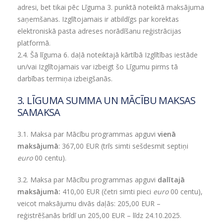
adresi, bet tikai pēc Līguma 3. punktā noteiktā maksājuma
saņemšanas. Izglītojamais ir atbildīgs par korektas
elektroniskā pasta adreses norādīšanu reģistrācijas
platformā.
2.4.
Šā līguma
6.
daļā noteiktajā kārtībā Izglītības iestāde
un/vai Izglītojamais var izbeigt šo Līgumu pirms tā
darbības termiņa izbeigšanās.
3. LĪGUMA SUMMA UN MĀCĪBU MAKSAS
SAMAKSA
3.1.
Maksa par Mācību programmas apguvi
vienā
maksājumā
:
367,00 EUR (trīs simti sešdesmit septiņi
euro
00 centu).
3.2. Maksa par Mācību programmas apguvi
dalītajā
maksājumā:
410,00 EUR (četri simti pieci
euro
00 centu),
veicot maksājumu divās daļās: 205,00 EUR –
reģistrēšanās brīdī un 205,00 EUR – līdz 24.10.2025.