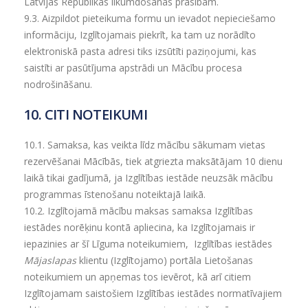
Latvijas Republikas likumdošanas prasībām.
9.3.
Aizpildot pieteikuma formu un ievadot nepieciešamo
informāciju, Izglītojamais piekrīt, ka tam uz norādīto
elektroniskā pasta adresi tiks izsūtīti paziņojumi, kas
saistīti ar pasūtījuma apstrādi un Mācību procesa
nodrošināšanu.
10.
CITI NOTEIKUMI
10.1.
Samaksa, kas veikta līdz mācību sākumam vietas
rezervēšanai Mācībās, tiek atgriezta maksātājam 10 dienu
laikā tikai gadījumā, ja Izglītības iestāde neuzsāk mācību
programmas īstenošanu noteiktajā laikā.
10.2.
Izglītojamā mācību maksas samaksa Izglītības
iestādes norēķinu kontā apliecina, ka Izglītojamais ir
iepazinies ar šī Līguma noteikumiem, Izglītības iestādes
Mājaslapas
klientu (Izglītojamo) portāla Lietošanas
noteikumiem un apņemas tos ievērot, kā arī citiem
Izglītojamam saistošiem Izglītības iestādes normatīvajiem