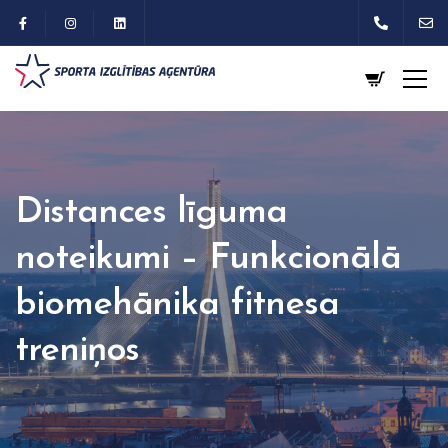
Distances līguma
noteikumi – Funkcionālā
biomehānika fitnesa
treniņos