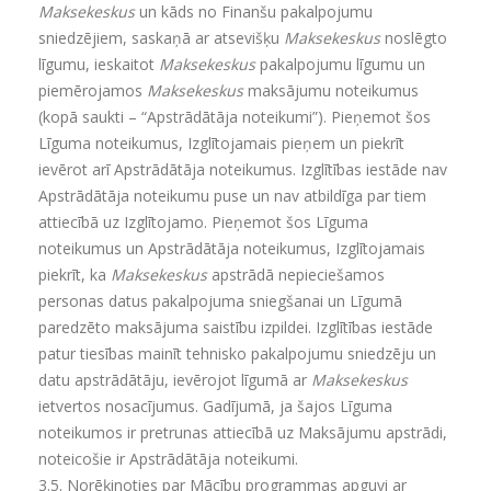
Maksekeskus
un kāds no Finanšu pakalpojumu
sniedzējiem, saskaņā ar atsevišķu
Maksekeskus
noslēgto
līgumu, ieskaitot
Maksekeskus
pakalpojumu līgumu un
piemērojamos
Maksekeskus
maksājumu noteikumus
(kopā saukti – “Apstrādātāja noteikumi”). Pieņemot šos
Līguma noteikumus, Izglītojamais pieņem un piekrīt
ievērot arī Apstrādātāja noteikumus. Izglītības iestāde nav
Apstrādātāja noteikumu puse un nav atbildīga par tiem
attiecībā uz Izglītojamo. Pieņemot šos Līguma
noteikumus un Apstrādātāja noteikumus, Izglītojamais
piekrīt, ka
Maksekeskus
apstrādā nepieciešamos
personas datus pakalpojuma sniegšanai un Līgumā
paredzēto maksājuma saistību izpildei. Izglītības iestāde
patur tiesības mainīt tehnisko pakalpojumu sniedzēju un
datu apstrādātāju, ievērojot līgumā ar
Maksekeskus
ietvertos nosacījumus. Gadījumā, ja šajos Līguma
noteikumos ir pretrunas attiecībā uz Maksājumu apstrādi,
noteicošie ir Apstrādātāja noteikumi.
3.5.
Norēķinoties par Mācību programmas apguvi ar