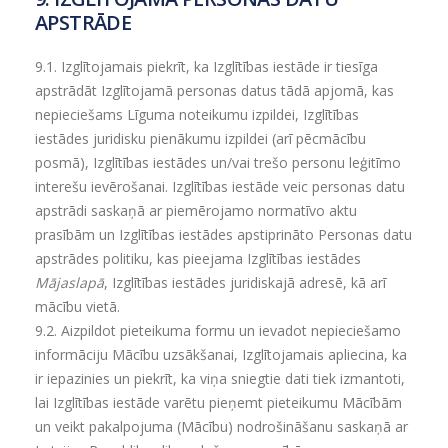
APSTRĀDE
9.1.
Izglītojamais piekrīt, ka Izglītības iestāde ir tiesīga
apstrādāt Izglītojamā personas datus tādā apjomā, kas
nepieciešams Līguma noteikumu izpildei, Izglītības
iestādes juridisku pienākumu izpildei (arī pēcmācību
posmā), Izglītības iestādes un/vai trešo personu leģitīmo
interešu ievērošanai. Izglītības iestāde veic personas datu
apstrādi saskaņā ar piemērojamo normatīvo aktu
prasībām un Izglītības iestādes apstiprināto Personas datu
apstrādes politiku, kas pieejama Izglītības iestādes
Mājaslapā
, Izglītības iestādes juridiskajā adresē, kā arī
mācību vietā.
9.2.
Aizpildot pieteikuma formu un ievadot nepieciešamo
informāciju Mācību uzsākšanai, Izglītojamais apliecina, ka
ir iepazinies un piekrīt, ka viņa sniegtie dati tiek izmantoti,
lai Izglītības iestāde varētu pieņemt pieteikumu Mācībām
un veikt pakalpojuma (Mācību) nodrošināšanu saskaņā ar