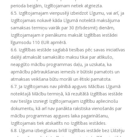
perioda beigām, Izglītojamam netiek atgriezta.
6.5.
Izglītojamajam vienpusēji izbeidzot Līgumu, vai arī, ja
Izglītojamais nokavē kāda Līgumā noteiktā maksājuma
samaksas termiņu vairāk par 30 (trīsdesmit) dienām,
Izglītojamajam ir pienākums maksāt Izglītības iestādei
līgumsodu 110 EUR apmērā.
6.6.
Izglītības iestāde saglabā tiesības pēc savas iniciatīvas
daļēji atmaksāt samaksāto maksu tikai par atlikušo,
neapgūto mācību programmas daļu, ja uzskata, ka
apmācību pārtraukšanas iemesls ir būtiski pamatots un
atmaksas veikšana būtu morāli un ētiski pamatota.
6.7.
Ja Izglītojamais nav pilnībā apguvis Mācības Līgumā
noteiktajā Mācību termiņā, kā rezultātā Izglītības iestāde
nav tiesīga izsniegt Izglītojamajam izglītību apliecinošu
dokumentu, kā arī nav panākta rakstiska vienošanās par
mācību programmas apguves laika pagarināšanu,
Izglītojamais tiek atskaitīts no Izglītības iestādes.
6.8.
Līguma izbeigšanas brīdī Izglītības iestāde bez Līdzēju