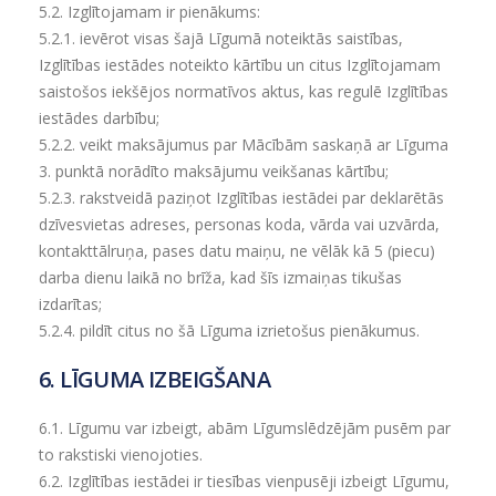
5.2. Izglītojamam ir pienākums:
5.2.1.
ievērot visas šajā Līgumā noteiktās saistības,
Izglītības iestādes noteikto kārtību un citus Izglītojamam
saistošos iekšējos normatīvos aktus, kas regulē Izglītības
iestādes darbību;
5.2.2.
veikt maksājumus par Mācībām saskaņā ar Līguma
3. punktā norādīto maksājumu veikšanas kārtību;
5.2.3.
rakstveidā paziņot Izglītības iestādei par deklarētās
dzīvesvietas adreses, personas koda, vārda vai uzvārda,
kontakttālruņa, pases datu maiņu, ne vēlāk kā 5 (piecu)
darba dienu laikā no brīža, kad šīs izmaiņas tikušas
izdarītas;
5.2.4.
pildīt citus no šā Līguma izrietošus pienākumus.
6. LĪGUMA IZBEIGŠANA
6.1.
Līgumu var izbeigt, abām Līgumslēdzējām pusēm par
to rakstiski vienojoties.
6.2.
Izglītības iestādei ir tiesības vienpusēji izbeigt Līgumu,