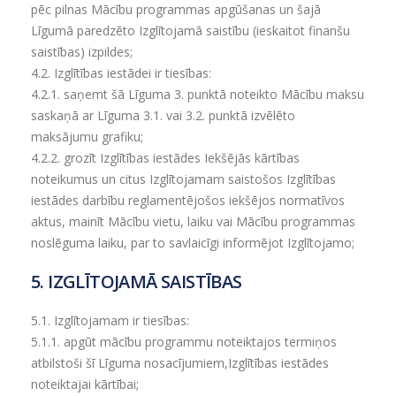
pēc pilnas Mācību programmas apgūšanas un šajā
Līgumā paredzēto Izglītojamā saistību (ieskaitot finanšu
saistības) izpildes;
4.2. Izglītības iestādei ir tiesības:
4.2.1.
saņemt šā Līguma 3. punktā noteikto Mācību maksu
saskaņā ar Līguma 3.1. vai 3.2. punktā izvēlēto
maksājumu grafiku;
4.2.2.
grozīt Izglītības iestādes Iekšējās kārtības
noteikumus un citus Izglītojamam saistošos Izglītības
iestādes darbību reglamentējošos iekšējos normatīvos
aktus, mainīt Mācību vietu, laiku vai Mācību programmas
noslēguma laiku, par to savlaicīgi informējot Izglītojamo;
5. IZGLĪTOJAMĀ SAISTĪBAS
5.1. Izglītojamam ir tiesības:
5.1.1.
apgūt mācību programmu noteiktajos termiņos
atbilstoši šī Līguma nosacījumiem,Izglītības iestādes
noteiktajai kārtībai;