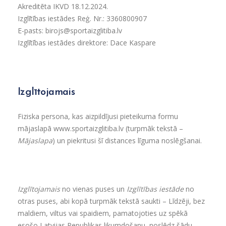
Akreditēta IKVD 18.12.2024.
Izglītības iestādes Reģ. Nr.: 3360800907
E-pasts: birojs@sportaizglitiba.lv
Izglītības iestādes direktore: Dace Kaspare
Izglītojamais
Fiziska persona, kas aizpildījusi pieteikuma formu
mājaslapā
www.sportaizglitiba.lv
(turpmāk tekstā –
Mājaslapa
) un piekritusi šī distances līguma noslēgšanai.
Izglītojamais
no vienas puses un
Izglītības iestāde
no
otras puses, abi kopā turpmāk tekstā saukti – Līdzēji, bez
maldiem, viltus vai spaidiem, pamatojoties uz spēkā
esošo Latvijas Republikas likumdošanu, noslēdz šādu