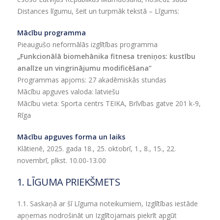
Distances līgumu, šeit un turpmāk tekstā – Līgums:
Mācību programma
Pieaugušo neformālās izglītības programma
„Funkcionālā biomehānika fitnesa treniņos: kustību
analīze un vingrinājumu modificēšana”
Programmas apjoms: 27
akadēmiskās stundas
Mācību apguves valoda: latviešu
Mācību vieta: Sporta centrs TEIKA, Brīvības gatve 201 k-9,
Rīga
Mācību apguves forma un laiks
Klātienē, 2025. gada 18., 25. oktobrī, 1., 8., 15., 22.
novembrī, plkst. 10.00-13.00
1. LĪGUMA PRIEKŠMETS
1.1. Saskaņā ar šī Līguma noteikumiem, Izglītības iestāde
apņemas nodrošināt un Izglītojamais piekrīt apgūt