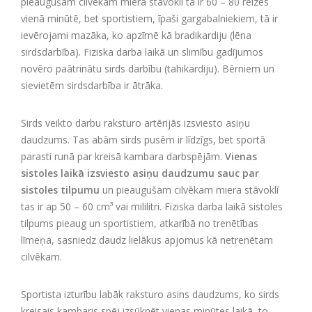
pieaugušam cilvēkam miera stāvoklī tā ir 60 – 80 reizes
vienā minūtē, bet sportistiem, īpaši gargabalniekiem, tā ir
ievērojami mazāka, ko apzīmē kā bradikardiju (lēna
sirdsdarbība). Fiziska darba laikā un slimību gadījumos
novēro paātrinātu sirds darbību (tahikardiju). Bērniem un
sievietēm sirdsdarbība ir ātrāka.
Sirds veikto darbu raksturo artērijās izsviesto asiņu
daudzums. Tas abām sirds pusēm ir līdzīgs, bet sportā
parasti runā par kreisā kambara darbspējām.
Vienas
sistoles laikā izsviesto asiņu daudzumu sauc par
sistoles tilpumu
un pieaugušam cilvēkam miera stāvoklī
tas ir ap 50 – 60 cm³ vai mililitri. Fiziska darba laikā sistoles
tilpums pieaug un sportistiem, atkarībā no trenētības
līmeņa, sasniedz daudz lielākus apjomus kā netrenētam
cilvēkam.
Sportista izturību labāk raksturo asins daudzums, ko sirds
kreisais kambaris spēj izsūknēt vienas minūtes laikā, to