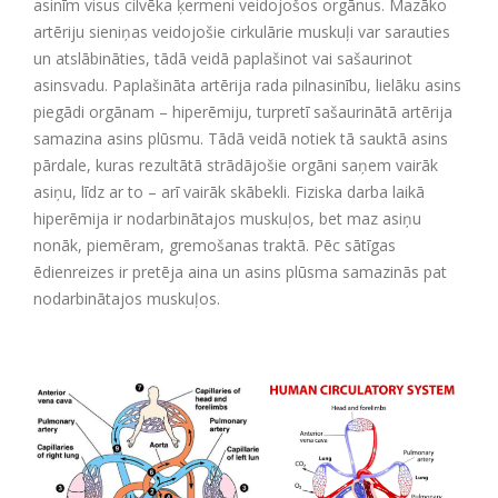
asinīm visus cilvēka ķermeni veidojošos orgānus. Mazāko
artēriju sieniņas veidojošie cirkulārie muskuļi var sarauties
un atslābināties, tādā veidā paplašinot vai sašaurinot
asinsvadu. Paplašināta artērija rada pilnasinību, lielāku asins
piegādi orgānam – hiperēmiju, turpretī sašaurinātā artērija
samazina asins plūsmu. Tādā veidā notiek tā sauktā asins
pārdale, kuras rezultātā strādājošie orgāni saņem vairāk
asiņu, līdz ar to – arī vairāk skābekli. Fiziska darba laikā
hiperēmija ir nodarbinātajos muskuļos, bet maz asiņu
nonāk, piemēram, gremošanas traktā. Pēc sātīgas
ēdienreizes ir pretēja aina un asins plūsma samazinās pat
nodarbinātajos muskuļos.