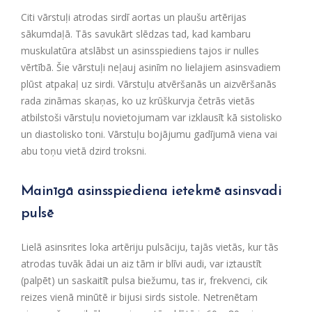
Citi vārstuļi atrodas sirdī aortas un plaušu artērijas
sākumdaļā. Tās savukārt slēdzas tad, kad kambaru
muskulatūra atslābst un asinsspiediens tajos ir nulles
vērtībā. Šie vārstuļi neļauj asinīm no lielajiem asinsvadiem
plūst atpakaļ uz sirdi. Vārstuļu atvēršanās un aizvēršanās
rada zināmas skaņas, ko uz krūškurvja četrās vietās
atbilstoši vārstuļu novietojumam var izklausīt kā sistolisko
un diastolisko toni. Vārstuļu bojājumu gadījumā viena vai
abu toņu vietā dzird troksni.
Mainīgā asinsspiediena ietekmē asinsvadi
pulsē
Lielā asinsrites loka artēriju pulsāciju, tajās vietās, kur tās
atrodas tuvāk ādai un aiz tām ir blīvi audi, var iztaustīt
(palpēt) un saskaitīt pulsa biežumu, tas ir, frekvenci, cik
reizes vienā minūtē ir bijusi sirds sistole. Netrenētam