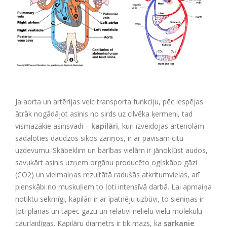
Ja aorta un artērijas veic transporta funkciju, pēc iespējas
ātrāk nogādājot asinis no sirds uz cilvēka ķermeni, tad
vismazākie asinsvadi –
kapilāri
, kuri izveidojas arteriolām
sadaloties daudzos sīkos zariņos, ir ar pavisam citu
uzdevumu. Skābeklim un barības vielām ir jānokļūst audos,
savukārt asinis uzņem orgānu producēto ogļskābo gāzi
(CO2) un vielmaiņas rezultātā radušās atkritumvielas, arī
pienskābi no muskuļiem to ļoti intensīvā darbā. Lai apmaiņa
notiktu sekmīgi, kapilāri ir ar īpatnēju uzbūvi, to sieniņas ir
ļoti plānas un tāpēc gāzu un relatīvi nelielu vielu molekulu
caurlaidīgas. Kapilāru diametrs ir tik mazs, ka
sarkanie