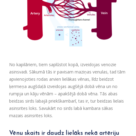
No kapilāriem, tiem saplūstot kopā, izveidojas venozie
asinsvadi. Sākumā tās ir pavisam maziņas venulas, tad tām
apvienojoties rodas arvien lielākas vēnas, līdz beidzot
ķermeņa augšdaļā izveidojas augšējā dobā vēna un no
rumpja un kāju vēnām – apakšējā dobā vēna. Tās abas
beidzas sirds labajā priekškambarī, tas ir, tur beidzas lielais
asinsrites loks. Savukārt no sirds labā kambara sākas
mazais asinsrites loks.
Vēnu skaits ir daudz lielāks nekā artēriju