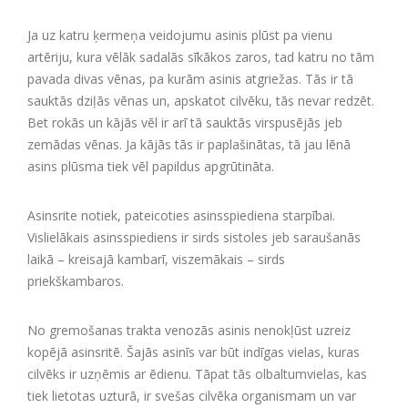
Ja uz katru ķermeņa veidojumu asinis plūst pa vienu
artēriju, kura vēlāk sadalās sīkākos zaros, tad katru no tām
pavada divas vēnas, pa kurām asinis atgriežas. Tās ir tā
sauktās dziļās vēnas un, apskatot cilvēku, tās nevar redzēt.
Bet rokās un kājās vēl ir arī tā sauktās virspusējās jeb
zemādas vēnas. Ja kājās tās ir paplašinātas, tā jau lēnā
asins plūsma tiek vēl papildus apgrūtināta.
Asinsrite notiek, pateicoties asinsspiediena starpībai.
Vislielākais asinsspiediens ir sirds sistoles jeb saraušanās
laikā – kreisajā kambarī, viszemākais – sirds
priekškambaros.
No gremošanas trakta venozās asinis nenokļūst uzreiz
kopējā asinsritē. Šajās asinīs var būt indīgas vielas, kuras
cilvēks ir uzņēmis ar ēdienu. Tāpat tās olbaltumvielas, kas
tiek lietotas uzturā, ir svešas cilvēka organismam un var