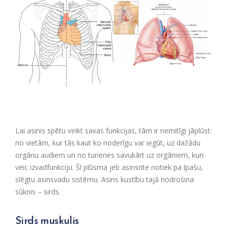
Lai asinis spētu veikt savas funkcijas, tām ir nemitīgi jāplūst:
no vietām, kur tās kaut ko noderīgu var iegūt, uz dažādu
orgānu audiem un no turienes savukārt uz orgāniem, kuri
veic izvadfunkciju. Šī plūsma jeb asinsrite notiek pa īpašu,
slēgtu asinsvadu sistēmu. Asins kustību tajā nodrošina
sūknis – sirds.
Sirds muskulis