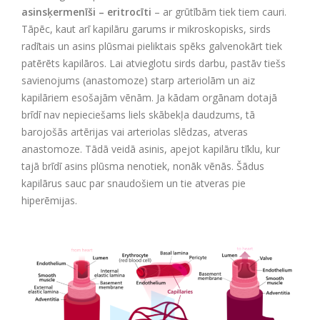
asinsķermenīši – eritrocīti
– ar grūtībām tiek tiem cauri.
Tāpēc, kaut arī kapilāru garums ir mikroskopisks, sirds
radītais un asins plūsmai pieliktais spēks galvenokārt tiek
patērēts kapilāros. Lai atvieglotu sirds darbu, pastāv tiešs
savienojums (anastomoze) starp arteriolām un aiz
kapilāriem esošajām vēnām. Ja kādam orgānam dotajā
brīdī nav nepieciešams liels skābekļa daudzums, tā
barojošās artērijas vai arteriolas slēdzas, atveras
anastomoze. Tādā veidā asinis, apejot kapilāru tīklu, kur
tajā brīdī asins plūsma nenotiek, nonāk vēnās. Šādus
kapilārus sauc par snaudošiem un tie atveras pie
hiperēmijas.