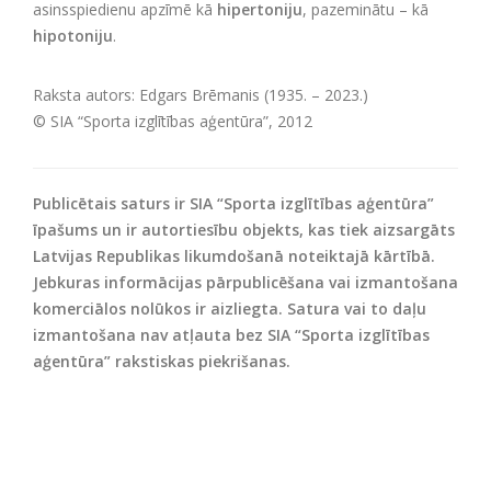
asinsspiedienu apzīmē kā
hipertoniju
, pazeminātu – kā
hipotoniju
.
Raksta autors: Edgars Brēmanis (1935. – 2023.)
© SIA “Sporta izglītības aģentūra”, 2012
Publicētais saturs ir SIA “Sporta izglītības aģentūra”
īpašums un ir autortiesību objekts, kas tiek aizsargāts
Latvijas Republikas likumdošanā noteiktajā kārtībā.
Jebkuras informācijas pārpublicēšana vai izmantošana
komerciālos nolūkos ir aizliegta. Satura vai to daļu
izmantošana nav atļauta bez SIA “Sporta izglītības
aģentūra” rakstiskas piekrišanas.