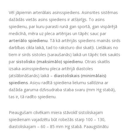
Vēl jāpiemin arteriālais asinsspiediens. Asinsrites sistēmas
dažādās vietās asins spiediens ir atšķirīgs. To asins
spiedienu, par kuru parasti runā gan sportā, gan vispārējā
medicīnā, mēra uz pleca artērijas un tāpēc sauc par
arteriālo spiedienu
. Tā kā artērijās spiediens mainās sirds
darbības cikla laikā, tad to raksturo divi skaitļi.
Lielākais no
tiem ir sirds sistoles
(saraušanās)
laikā un tāpēc tiek saukts
par
sistolisko (maksimālo) spiedienu
. Otrais skaitlis
izsaka asinsspiedienu pleca artērijā diastoles
(atslābināšanās)
laikā –
diastoliskais (minimālais)
spiediens
.
Asiņu radītā spiediena lielumu salīdzina ar
dažāda garuma dzīvsudraba staba svaru (mm Hg stabā),
tas ir, tā radīto spiedienu.
Pieaugušam cilvēkam miera stāvoklī sistoliskajam
spiedienam vajadzētu būt robežās starp 100 – 130,
diastoliskajam – 60 – 85 mm Hg stabā. Paaugstinātu