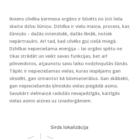
Ikviens cilvēka ķermeņa orgāns ir būvēts no ļoti liela
skaita dzīvu šūniņu. Dzīvība ir vielu maiņa, process, kas
šūniņās – dažās intensīvāk, dažās lēnāk, notiek
nepārtraukti. Arī tad, kad cilvēks guļ ciešā miegā.
Dzīvībai nepieciešama enerģija – lai orgāni spētu ne
tikai strādāt un veikt savas funkcijas, bet arī
pilnveidotos, atjaunotu savu laiku nodzīvojušās šūnās.
Tāpēc ir nepieciešamas vielas, kuras iespējams gan
oksidēt, gan izmantot kā būvmateriālus. Gan skābekli,
gan nepieciešamās ķīmiskās vielas piegādā asinis.
Savukārt vielmaiņā radušās nevajadzīgās, kaitīgās
vielas asinis aiznes uz izvadorgāniem.