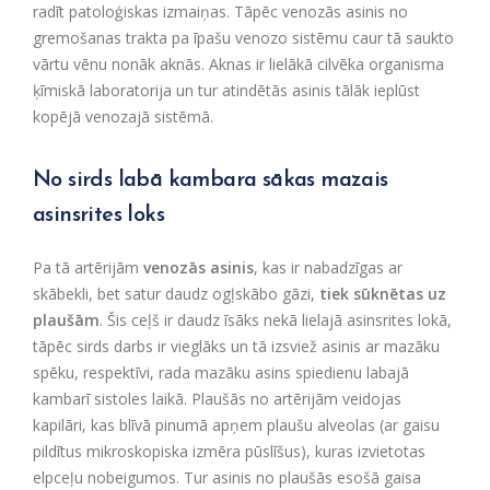
radīt patoloģiskas izmaiņas. Tāpēc venozās asinis no
gremošanas trakta pa īpašu venozo sistēmu caur tā saukto
vārtu vēnu nonāk aknās. Aknas ir lielākā cilvēka organisma
ķīmiskā laboratorija un tur atindētās asinis tālāk ieplūst
kopējā venozajā sistēmā.
No sirds labā kambara sākas mazais
asinsrites loks
Pa tā artērijām
venozās asinis
, kas ir nabadzīgas ar
skābekli, bet satur daudz ogļskābo gāzi,
tiek sūknētas uz
plaušām
. Šis ceļš ir daudz īsāks nekā lielajā asinsrites lokā,
tāpēc sirds darbs ir vieglāks un tā izsviež asinis ar mazāku
spēku, respektīvi, rada mazāku asins spiedienu labajā
kambarī sistoles laikā. Plaušās no artērijām veidojas
kapilāri, kas blīvā pinumā apņem plaušu alveolas (ar gaisu
pildītus mikroskopiska izmēra pūslīšus), kuras izvietotas
elpceļu nobeigumos. Tur asinis no plaušās esošā gaisa