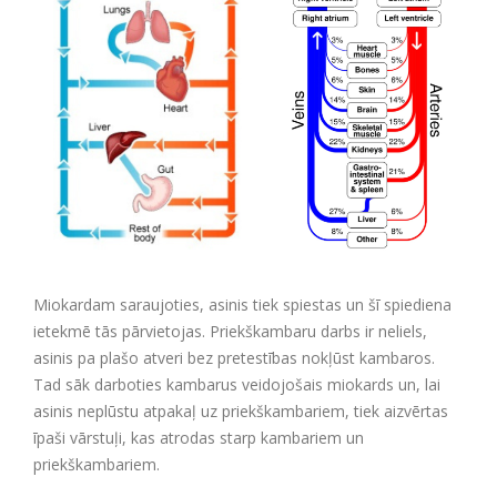
Miokardam saraujoties, asinis tiek spiestas un šī spiediena
ietekmē tās pārvietojas. Priekškambaru darbs ir neliels,
asinis pa plašo atveri bez pretestības nokļūst kambaros.
Tad sāk darboties kambarus veidojošais miokards un, lai
asinis neplūstu atpakaļ uz priekškambariem, tiek aizvērtas
īpaši vārstuļi, kas atrodas starp kambariem un
priekškambariem.