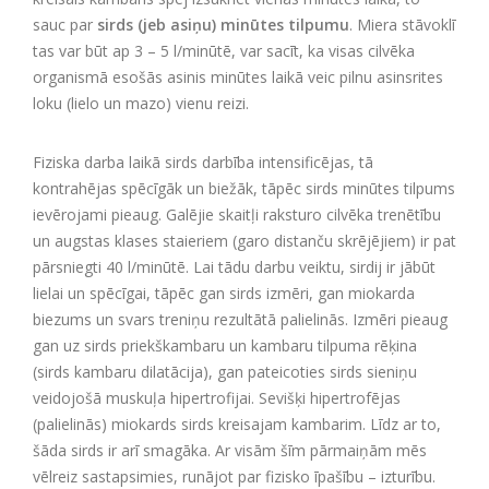
sauc par
sirds (jeb asiņu) minūtes tilpumu
. Miera stāvoklī
tas var būt ap 3 – 5 l/minūtē, var sacīt, ka visas cilvēka
organismā esošās asinis minūtes laikā veic pilnu asinsrites
loku (lielo un mazo) vienu reizi.
Fiziska darba laikā sirds darbība intensificējas, tā
kontrahējas spēcīgāk un biežāk, tāpēc sirds minūtes tilpums
ievērojami pieaug. Galējie skaitļi raksturo cilvēka trenētību
un augstas klases staieriem (garo distanču skrējējiem) ir pat
pārsniegti 40 l/minūtē. Lai tādu darbu veiktu, sirdij ir jābūt
lielai un spēcīgai, tāpēc gan sirds izmēri, gan miokarda
biezums un svars treniņu rezultātā palielinās. Izmēri pieaug
gan uz sirds priekškambaru un kambaru tilpuma rēķina
(sirds kambaru dilatācija), gan pateicoties sirds sieniņu
veidojošā muskuļa hipertrofijai. Sevišķi hipertrofējas
(palielinās) miokards sirds kreisajam kambarim. Līdz ar to,
šāda sirds ir arī smagāka. Ar visām šīm pārmaiņām mēs
vēlreiz sastapsimies, runājot par fizisko īpašību – izturību.