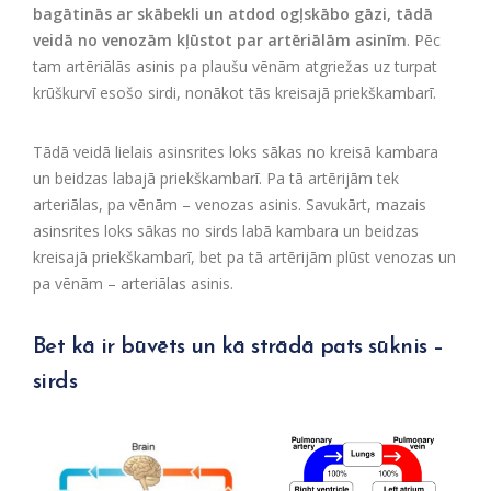
bagātinās ar skābekli un atdod ogļskābo gāzi, tādā
veidā no venozām kļūstot par artēriālām asinīm
. Pēc
tam artēriālās asinis pa plaušu vēnām atgriežas uz turpat
krūškurvī esošo sirdi, nonākot tās kreisajā priekškambarī.
Tādā veidā lielais asinsrites loks sākas no kreisā kambara
un beidzas labajā priekškambarī. Pa tā artērijām tek
arteriālas, pa vēnām – venozas asinis. Savukārt, mazais
asinsrites loks sākas no sirds labā kambara un beidzas
kreisajā priekškambarī, bet pa tā artērijām plūst venozas un
pa vēnām – arteriālas asinis.
Bet kā ir būvēts un kā strādā pats sūknis –
sirds